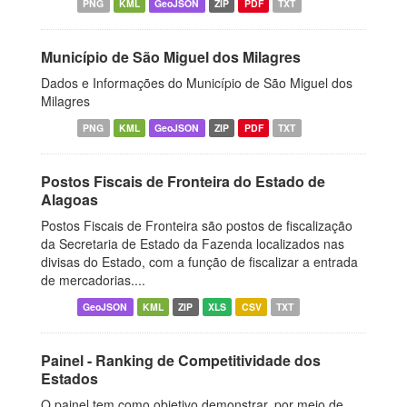
PNG
KML
GeoJSON
ZIP
PDF
TXT
Município de São Miguel dos Milagres
Dados e Informações do Município de São Miguel dos
Milagres
PNG
KML
GeoJSON
ZIP
PDF
TXT
Postos Fiscais de Fronteira do Estado de
Alagoas
Postos Fiscais de Fronteira são postos de fiscalização
da Secretaria de Estado da Fazenda localizados nas
divisas do Estado, com a função de fiscalizar a entrada
de mercadorias....
GeoJSON
KML
ZIP
XLS
CSV
TXT
Painel - Ranking de Competitividade dos
Estados
O painel tem como objetivo demonstrar, por meio de