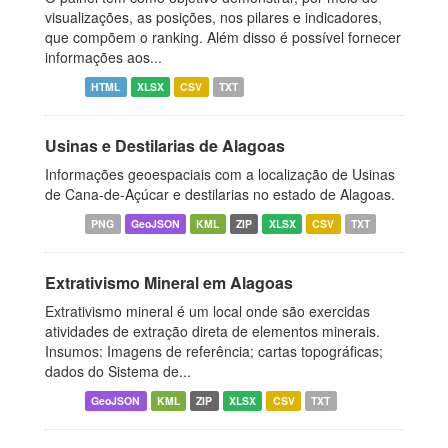
visualizações, as posições, nos pilares e indicadores,
que compõem o ranking. Além disso é possível fornecer
informações aos...
HTML
XLSX
CSV
TXT
Usinas e Destilarias de Alagoas
Informações geoespaciais com a localização de Usinas
de Cana-de-Açúcar e destilarias no estado de Alagoas.
PNG
GeoJSON
KML
ZIP
XLSX
CSV
TXT
Extrativismo Mineral em Alagoas
Extrativismo mineral é um local onde são exercidas
atividades de extração direta de elementos minerais.
Insumos: Imagens de referência; cartas topográficas;
dados do Sistema de...
GeoJSON
KML
ZIP
XLSX
CSV
TXT