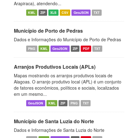
Arapiraca), atendendo...
KML
ZIP
XLS
CSV
GeoJSON
TXT
Município de Porto de Pedras
Dados e Informações do Município de Porto de Pedras
PNG
KML
GeoJSON
ZIP
PDF
TXT
Arranjos Produtivos Locais (APLs)
Mapas mostrando os arranjos produtivos locais de
Alagoas. O arranjo produtivo local (APL) é um conjunto
de fatores econômicos, políticos e sociais, localizados
em um mesmo...
GeoJSON
KML
ZIP
PNG
TXT
Município de Santa Luzia do Norte
Dados e Informações de Santa Luzia do Norte