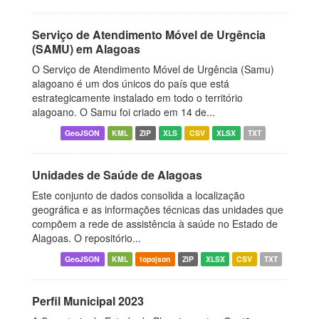
Serviço de Atendimento Móvel de Urgência
(SAMU) em Alagoas
O Serviço de Atendimento Móvel de Urgência (Samu)
alagoano é um dos únicos do país que está
estrategicamente instalado em todo o território
alagoano. O Samu foi criado em 14 de...
GeoJSON
KML
ZIP
XLS
CSV
XLSX
TXT
Unidades de Saúde de Alagoas
Este conjunto de dados consolida a localização
geográfica e as informações técnicas das unidades que
compõem a rede de assistência à saúde no Estado de
Alagoas. O repositório...
GeoJSON
KML
topojson
ZIP
XLSX
CSV
TXT
Perfil Municipal 2023