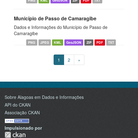
PNG
KML
GeoJSON
ZIP
PDF
TXT
Município de Passo de Camaragibe
Dados e Informações do Município de Passo de
Camaragibe
PNG
JPEG
KML
GeoJSON
ZIP
PDF
TXT
1
2
»
Sobre Alagoas em Dados e Informações
API do CKAN
Associação CKAN
Impulsionado por