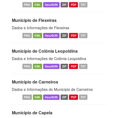
PNG
KML
GeoJSON
ZIP
PDF
TXT
Município de Flexeiras
Dados e Informações de Flexeiras
PNG
KML
GeoJSON
ZIP
PDF
TXT
Município de Colônia Leopoldina
Dados e Informações de Colônia Leopoldina
PNG
KML
GeoJSON
ZIP
PDF
TXT
Município de Carneiros
Dados e Informações do Município de Carneiros
PNG
KML
GeoJSON
ZIP
PDF
TXT
Município de Capela