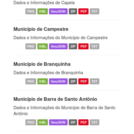
Dados e Informações de Capela
PNG
KML
GeoJSON
ZIP
PDF
TXT
Município de Campestre
Dados e Informações do Município de Campestre
PNG
KML
GeoJSON
ZIP
PDF
TXT
Município de Branquinha
Dados e Informações de Branquinha
PNG
KML
GeoJSON
ZIP
PDF
TXT
Município de Barra de Santo Antônio
Dados e Informações do Município de Barra de Santo
Antônio
PNG
KML
GeoJSON
ZIP
PDF
TXT