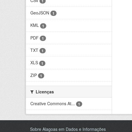
CSV
1
GeoJSON
1
KML
1
PDF
1
TXT
1
XLS
1
ZIP
1
Licenças
Creative Commons At...
1
Sobre Alagoas em Dados e Informações