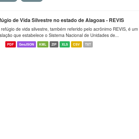
fúgio de Vida Silvestre no estado de Alagoas - REVIS
refúgio de vida silvestre, também referido pelo acrônimo REVIS, é um t
islação que estabelece o Sistema Nacional de Unidades de...
PDF
GeoJSON
KML
ZIP
XLS
CSV
TXT