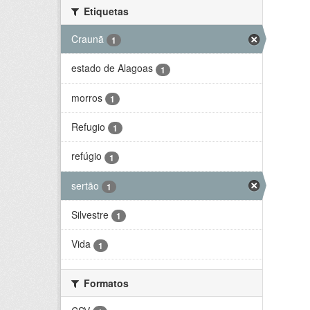
Etiquetas
Craunã
1
estado de Alagoas
1
morros
1
Refugio
1
refúgio
1
sertão
1
Silvestre
1
Vida
1
Formatos