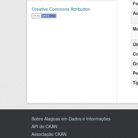
Fo
Creative Commons Attribution
Au
Ma
Úl
Cr
Gr
Pe
Ti
Sobre Alagoas em Dados e Informações
API do CKAN
Associação CKAN