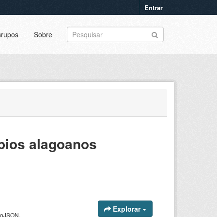
Entrar
rupos
Sobre
pios alagoanos
Explorar
GeoJSON.