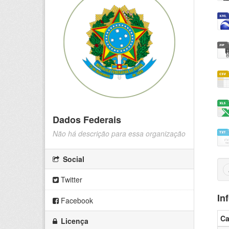
Dados Federais
Não há descrição para essa organização
Social
Twitter
In
Facebook
C
Licença