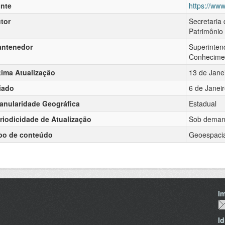
nte
https://www
tor
Secretaria
Patrimônio
ntenedor
Superinten
Conhecimen
tima Atualização
13 de Jane
iado
6 de Janei
anularidade Geográfica
Estadual
riodicidade de Atualização
Sob dema
po de conteúdo
Geoespacia
I
I