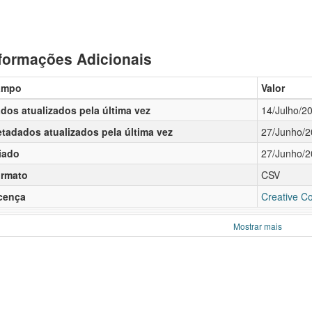
formações Adicionais
ampo
Valor
dos atualizados pela última vez
14/Julho/2
tadados atualizados pela última vez
27/Junho/
iado
27/Junho/
rmato
CSV
cença
Creative C
Mostrar mais