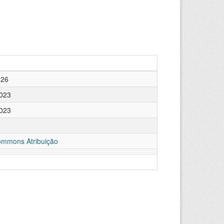
026
2023
2023
ommons Atribuição