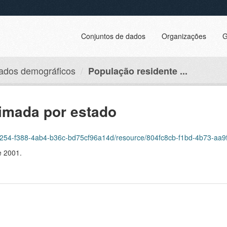
Conjuntos de dados
Organizações
G
ados demográficos
População residente ...
timada por estado
-f388-4ab4-b36c-bd75cf96a14d/resource/804fc8cb-f1bd-4b73-aa9f-c52678e14c3a
e 2001.