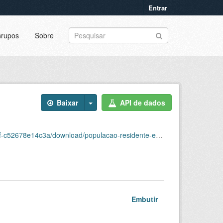
Entrar
rupos
Sobre
Baixar
API de dados
/download/populacao-residente-estimada-por-estado.csv
Embutir