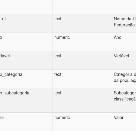
_uf
text
Nome da U
Federação
o
numeric
Ano
riavel
text
Variável
p_categoria
text
Categoria d
da populaç
p_subcategoria
text
Subcategor
classificaç
lor
numeric
Valor