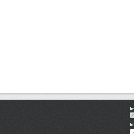
I
I
I