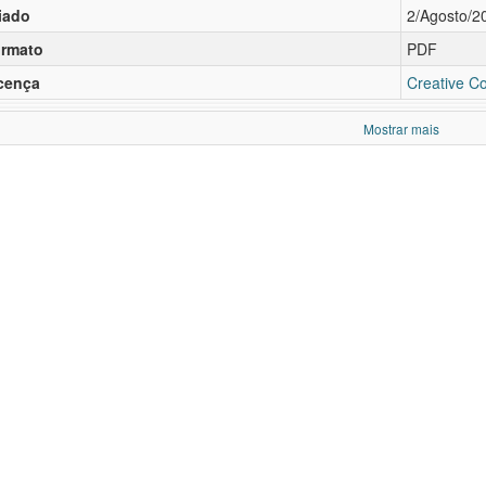
iado
2/Agosto/2
rmato
PDF
cença
Creative C
Mostrar mais