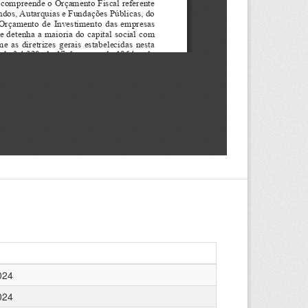
024
024