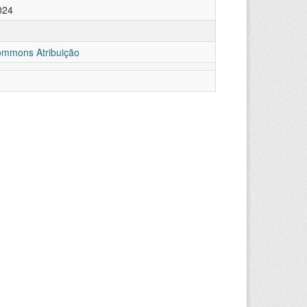
024
ommons Atribuição