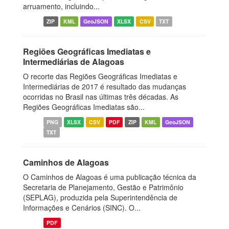
arruamento, incluindo...
ZIP
KML
GeoJSON
XLSX
CSV
TXT
Regiões Geográficas Imediatas e
Intermediárias de Alagoas
O recorte das Regiões Geográficas Imediatas e
Intermediárias de 2017 é resultado das mudanças
ocorridas no Brasil nas últimas três décadas. As
Regiões Geográficas Imediatas são...
PNG
XLSX
CSV
PDF
ZIP
KML
GeoJSON
TXT
Caminhos de Alagoas
O Caminhos de Alagoas é uma publicação técnica da
Secretaria de Planejamento, Gestão e Patrimônio
(SEPLAG), produzida pela Superintendência de
Informações e Cenários (SINC). O...
PDF