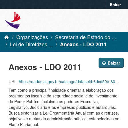
Entrar
Organizações
Secretaria de Estado do ...
Lei de Diretrizes ...
Anexos - LDO 2011
Baixar
Anexos - LDO 2011
URL:
https://dados.al.gov.br/catalogo/dataset/b6dcd59b-80d1-43d4-947e-cf45d1a49484/resource/7ba389be-65fa-4d59-bcc8-d6740793b41c/download/anexo-ldo-2011.pdf
Tem como a principal finalidade orientar a elaboração dos
orçamentos fiscais e da seguridade social e de investimento
do Poder Público, incluindo os poderes Executivo,
Legislativo, Judiciário e as empresas públicas e autarquias.
Busca sintonizar a Lei Orçamentária Anual com as diretrizes,
objetivos e metas da administração pública, estabelecidas no
Plano Plurianual.