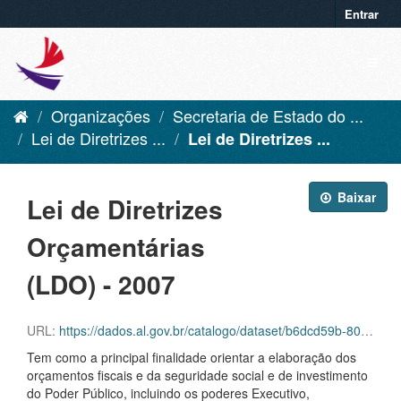
Entrar
Organizações
Secretaria de Estado do ...
Lei de Diretrizes ...
Lei de Diretrizes ...
Baixar
Lei de Diretrizes
Orçamentárias
(LDO) - 2007
URL:
https://dados.al.gov.br/catalogo/dataset/b6dcd59b-80d1-43d4-947e-cf45d1a49484/resource/932dd887-cc21-4a00-ace5-ae78ac196441/download/ldo-2007.pdf
Tem como a principal finalidade orientar a elaboração dos
orçamentos fiscais e da seguridade social e de investimento
do Poder Público, incluindo os poderes Executivo,