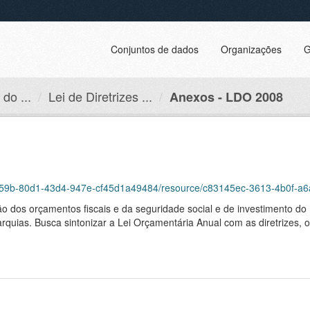
Conjuntos de dados
Organizações
G
do ...
Lei de Diretrizes ...
Anexos - LDO 2008
6dcd59b-80d1-43d4-947e-cf45d1a49484/resource/c83145ec-3613-4b0f-
ão dos orçamentos fiscais e da seguridade social e de investimento do 
arquias. Busca sintonizar a Lei Orçamentária Anual com as diretrizes, 