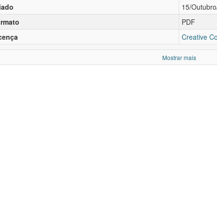
iado
15/Outubro
rmato
PDF
cença
Creative C
Mostrar mais