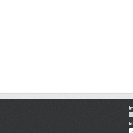
I
I
I