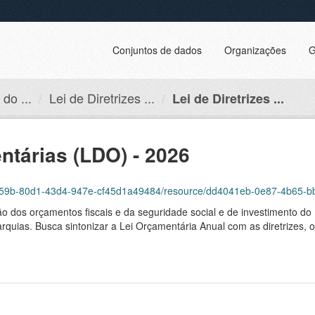
Conjuntos de dados
Organizações
G
do ...
Lei de Diretrizes ...
Lei de Diretrizes ...
ntárias (LDO) - 2026
6dcd59b-80d1-43d4-947e-cf45d1a49484/resource/dd4041eb-0e87-4b65-b
ão dos orçamentos fiscais e da seguridade social e de investimento do 
arquias. Busca sintonizar a Lei Orçamentária Anual com as diretrizes, 