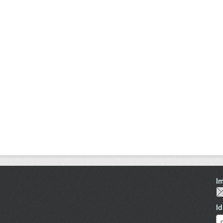
I
I
I