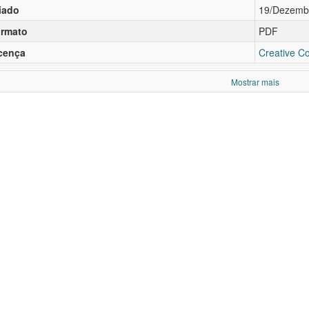
iado
19/Dezemb
rmato
PDF
cença
Creative C
Mostrar mais