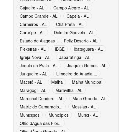
Cajueiro - AL
Campo Alegre - AL
Campo Grande - AL
Capela - AL
Carneiros - AL
Chã Preta - AL
Coruripe - AL
Delmiro Gouveia - AL
Estado de Alagoas
Feliz Deserto - AL
Flexeiras - AL
IBGE
Ibateguara - AL
Igreja Nova - AL
Japaratinga - AL
Jequiá da Praia - AL
Joaquim Gomes - AL
Junqueiro - AL
Limoeiro de Anadia ...
Maceió - AL
Malha
Malha Municipal
Maragogi - AL
Maravilha - AL
Marechal Deodoro - AL
Mata Grande - AL
Matriz de Camaragib...
Messias - AL
Municipios
Municípios
Murici - AL
Olho dAgua das Flor...
Olho dÁgua Grande - AL