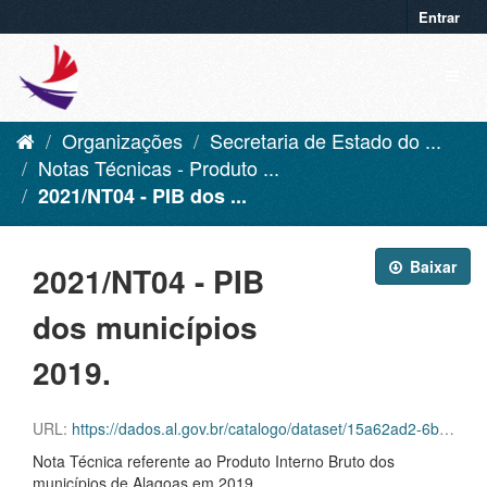
Entrar
Organizações
Secretaria de Estado do ...
Notas Técnicas - Produto ...
2021/NT04 - PIB dos ...
Baixar
2021/NT04 - PIB
dos municípios
2019.
URL:
https://dados.al.gov.br/catalogo/dataset/15a62ad2-6b38-4831-9ec6-ecfde7ba3e04/resource/56683f91-9b4f-460b-9778-ff227243a1a7/download/nt-04-pibdosmunicipios2019.pdf
Nota Técnica referente ao Produto Interno Bruto dos
municípios de Alagoas em 2019.