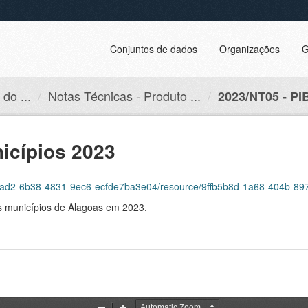
Conjuntos de dados
Organizações
G
do ...
Notas Técnicas - Produto ...
2023/NT05 - PIB
icípios 2023
2ad2-6b38-4831-9ec6-ecfde7ba3e04/resource/9ffb5b8d-1a68-404b-897c-1d1
os municípios de Alagoas em 2023.