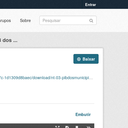
Entrar
rupos
Sobre
 dos ...
Baixar
309d8baec/download/nt-03-pibdosmunicipios2023.pdf
Embutir