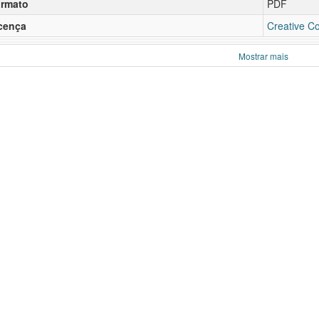
rmato
PDF
cença
Creative C
Mostrar mais