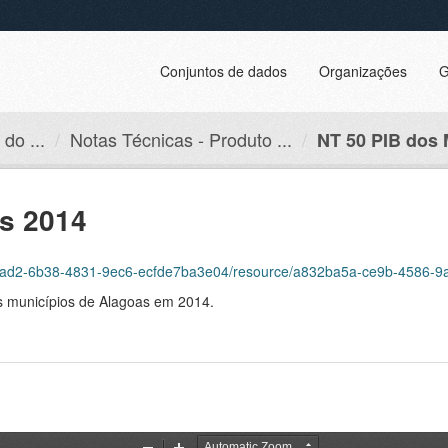
Conjuntos de dados
Organizações
G
do ...
Notas Técnicas - Produto ...
NT 50 PIB dos 
os 2014
d2-6b38-4831-9ec6-ecfde7ba3e04/resource/a832ba5a-ce9b-4586-9aa9-9fe1ade
os municípios de Alagoas em 2014.