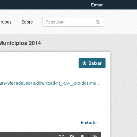
Entrar
rupos
Sobre
Municípios 2014
Baixar
3ec48/download/nt_-50-_-pib-dos-municipios-2014.pdf
Embutir