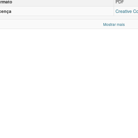
rmato
PDF
cença
Creative C
Mostrar mais