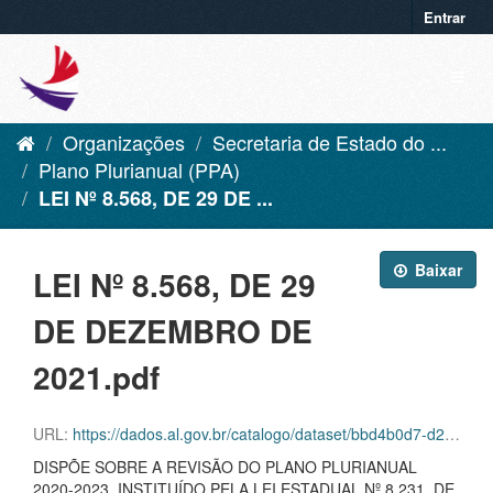
Entrar
Organizações
Secretaria de Estado do ...
Plano Plurianual (PPA)
LEI Nº 8.568, DE 29 DE ...
Baixar
LEI Nº 8.568, DE 29
DE DEZEMBRO DE
2021.pdf
URL:
https://dados.al.gov.br/catalogo/dataset/bbd4b0d7-d24c-4560-8f9d-4c47cdf99512/resource/a66d5b84-8ae2-4846-ac9a-82c84cc0649a/download/lei-n-8.568-de-29-de-dezembro-de-2021.pdf
DISPÕE SOBRE A REVISÃO DO PLANO PLURIANUAL
2020-2023, INSTITUÍDO PELA LEI ESTADUAL Nº 8.231, DE