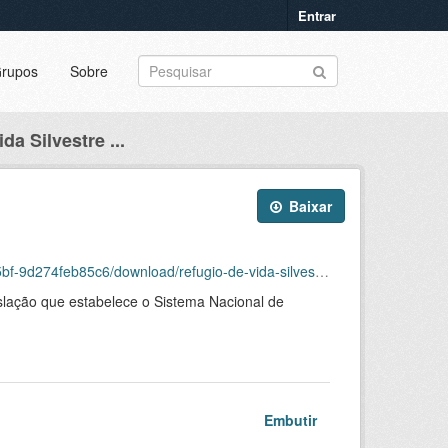
Entrar
rupos
Sobre
da Silvestre ...
Baixar
feb85c6/download/refugio-de-vida-silvestre-rvs.kml
gislação que estabelece o Sistema Nacional de
Embutir