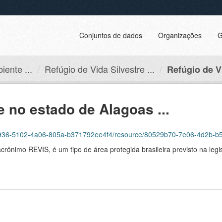
Conjuntos de dados
Organizações
G
iente ...
Refúgio de Vida Silvestre ...
Refúgio de Vi
e no estado de Alagoas ...
936-5102-4a06-805a-b371792ee4f4/resource/80529b70-7e06-4d2b-b5bf-9d274
acrônimo REVIS, é um tipo de área protegida brasileira previsto na le