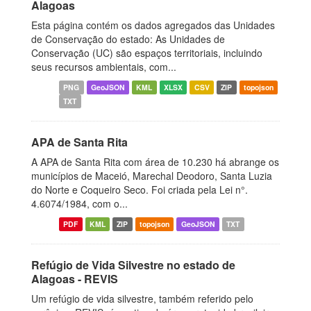
Alagoas
Esta página contém os dados agregados das Unidades
de Conservação do estado: As Unidades de
Conservação (UC) são espaços territoriais, incluindo
seus recursos ambientais, com...
PNG
GeoJSON
KML
XLSX
CSV
ZIP
topojson
TXT
APA de Santa Rita
A APA de Santa Rita com área de 10.230 há abrange os
municípios de Maceió, Marechal Deodoro, Santa Luzia
do Norte e Coqueiro Seco. Foi criada pela Lei n°.
4.6074/1984, com o...
PDF
KML
ZIP
topojson
GeoJSON
TXT
Refúgio de Vida Silvestre no estado de
Alagoas - REVIS
Um refúgio de vida silvestre, também referido pelo