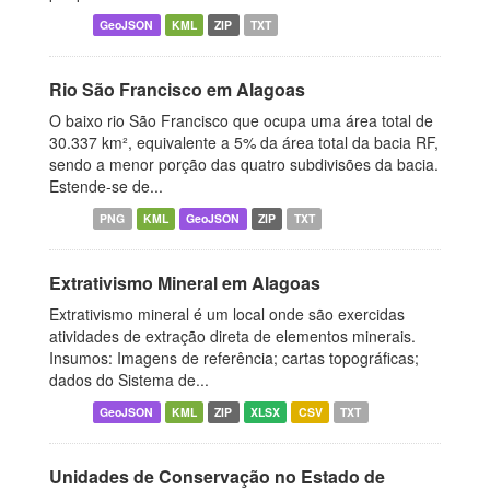
GeoJSON
KML
ZIP
TXT
Rio São Francisco em Alagoas
O baixo rio São Francisco que ocupa uma área total de
30.337 km², equivalente a 5% da área total da bacia RF,
sendo a menor porção das quatro subdivisões da bacia.
Estende-se de...
PNG
KML
GeoJSON
ZIP
TXT
Extrativismo Mineral em Alagoas
Extrativismo mineral é um local onde são exercidas
atividades de extração direta de elementos minerais.
Insumos: Imagens de referência; cartas topográficas;
dados do Sistema de...
GeoJSON
KML
ZIP
XLSX
CSV
TXT
Unidades de Conservação no Estado de