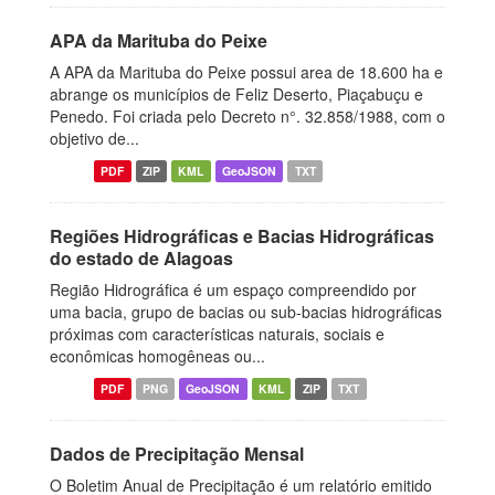
APA da Marituba do Peixe
A APA da Marituba do Peixe possui area de 18.600 ha e
abrange os municípios de Feliz Deserto, Piaçabuçu e
Penedo. Foi criada pelo Decreto n°. 32.858/1988, com o
objetivo de...
PDF
ZIP
KML
GeoJSON
TXT
Regiões Hidrográficas e Bacias Hidrográficas
do estado de Alagoas
Região Hidrográfica é um espaço compreendido por
uma bacia, grupo de bacias ou sub-bacias hidrográficas
próximas com características naturais, sociais e
econômicas homogêneas ou...
PDF
PNG
GeoJSON
KML
ZIP
TXT
Dados de Precipitação Mensal
O Boletim Anual de Precipitação é um relatório emitido