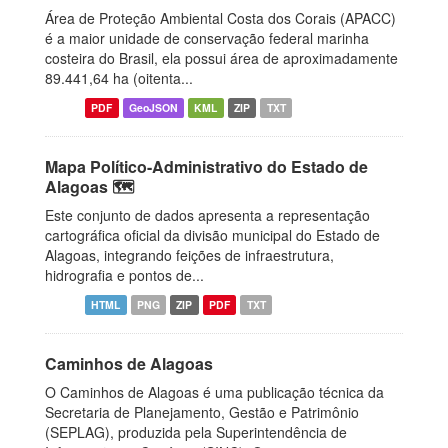
Área de Proteção Ambiental Costa dos Corais (APACC)
é a maior unidade de conservação federal marinha
costeira do Brasil, ela possui área de aproximadamente
89.441,64 ha (oitenta...
PDF
GeoJSON
KML
ZIP
TXT
Mapa Político-Administrativo do Estado de
Alagoas 🗺️
Este conjunto de dados apresenta a representação
cartográfica oficial da divisão municipal do Estado de
Alagoas, integrando feições de infraestrutura,
hidrografia e pontos de...
HTML
PNG
ZIP
PDF
TXT
Caminhos de Alagoas
O Caminhos de Alagoas é uma publicação técnica da
Secretaria de Planejamento, Gestão e Patrimônio
(SEPLAG), produzida pela Superintendência de