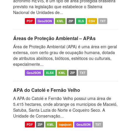
acrônimo REVIS, é um tipo de área protegida brasileira
previsto na legislação que estabelece o Sistema
Nacional de Unidades de...
PDF
GeoJSON
KML
ZIP
XLS
CSV
TXT
Áreas de Proteção Ambiental – APAs
Área de Proteção Ambiental (APA) é uma área em geral
extensa, com certo grau de ocupação humana, dotada
de atributos abióticos, bióticos, estéticos ou culturais,
especialmente...
GeoJSON
XLSX
KML
ZIP
TXT
APA do Catolé e Fernão Velho
A APA do Catolé e Fernão Velho possui uma área de
5.415 hectares, onde abrange os municípios de Maceió,
Satuba, Santa Luzia do Norte e Coqueiro Seco. A
Unidade de Conservação...
PDF
ZIP
KML
topojson
GeoJSON
TXT