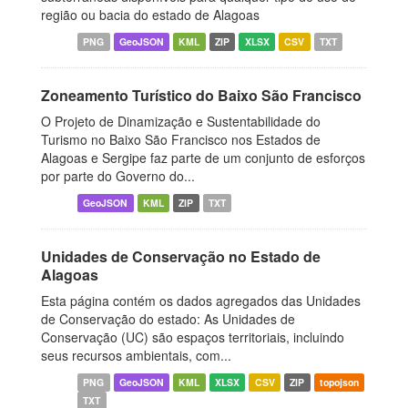
região ou bacia do estado de Alagoas
PNG
GeoJSON
KML
ZIP
XLSX
CSV
TXT
Zoneamento Turístico do Baixo São Francisco
O Projeto de Dinamização e Sustentabilidade do
Turismo no Baixo São Francisco nos Estados de
Alagoas e Sergipe faz parte de um conjunto de esforços
por parte do Governo do...
GeoJSON
KML
ZIP
TXT
Unidades de Conservação no Estado de
Alagoas
Esta página contém os dados agregados das Unidades
de Conservação do estado: As Unidades de
Conservação (UC) são espaços territoriais, incluindo
seus recursos ambientais, com...
PNG
GeoJSON
KML
XLSX
CSV
ZIP
topojson
TXT