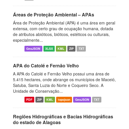
Áreas de Proteção Ambiental – APAs
Área de Proteção Ambiental (APA) é uma área em geral
extensa, com certo grau de ocupação humana, dotada
de atributos abióticos, bióticos, estéticos ou culturais,
especialmente...
GeoJSON
XLSX
KML
ZIP
TXT
APA do Catolé e Fernão Velho
A APA do Catolé e Fernão Velho possui uma área de
5.415 hectares, onde abrange os municípios de Maceió,
Satuba, Santa Luzia do Norte e Coqueiro Seco. A
Unidade de Conservação...
PDF
ZIP
KML
topojson
GeoJSON
TXT
Regiões Hidrográficas e Bacias Hidrográficas
do estado de Alagoas