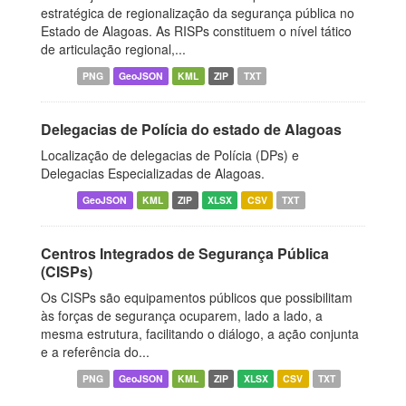
estratégica de regionalização da segurança pública no
Estado de Alagoas. As RISPs constituem o nível tático
de articulação regional,...
PNG
GeoJSON
KML
ZIP
TXT
Delegacias de Polícia do estado de Alagoas
Localização de delegacias de Polícia (DPs) e
Delegacias Especializadas de Alagoas.
GeoJSON
KML
ZIP
XLSX
CSV
TXT
Centros Integrados de Segurança Pública
(CISPs)
Os CISPs são equipamentos públicos que possibilitam
às forças de segurança ocuparem, lado a lado, a
mesma estrutura, facilitando o diálogo, a ação conjunta
e a referência do...
PNG
GeoJSON
KML
ZIP
XLSX
CSV
TXT