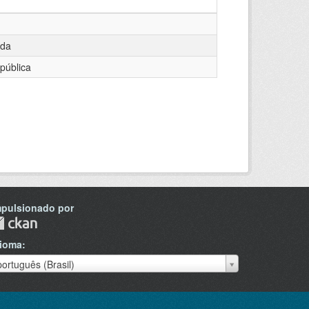
da
pública
mpulsionado por
dioma
dioma
português (Brasil)