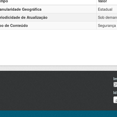
ampo
Valor
anularidade Geográfica
Estadual
riodicidade de Atualização
Sob deman
po de Conteúdo
Segurança 
I
I
I