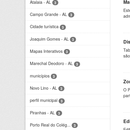
Ma
Atalaia - AL
3
Est
Campo Grande - AL
3
adm
Cidade turística
3
Joaquim Gomes - AL
3
Di
Tab
Mapas Interativos
3
são
Marechal Deodoro - AL
3
municípios
3
Zo
Novo Lino - AL
3
O P
par
perfil municipal
3
Piranhas - AL
3
Ed
Porto Real do Colég...
3
Edi