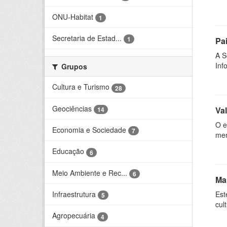
ONU-Habitat
1
Secretaria de Estad...
1
Pa
A S
Inf
Grupos
Cultura e Turismo
28
Geociências
Va
14
O e
Economia e Sociedade
7
men
Educação
6
Meio Ambiente e Rec...
6
Ma
Infraestrutura
Est
5
cul
Agropecuária
4