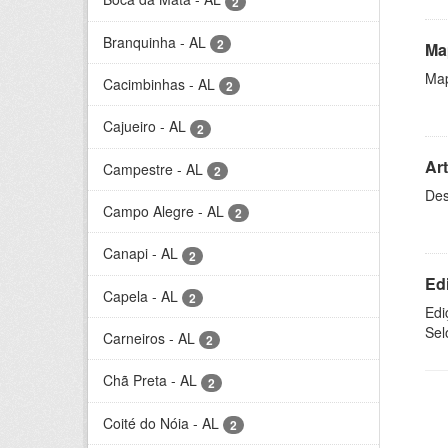
2
Branquinha - AL
2
Ma
Map
Cacimbinhas - AL
2
Cajueiro - AL
2
Ar
Campestre - AL
2
Des
Campo Alegre - AL
2
Canapi - AL
2
Ed
Capela - AL
2
Edi
Sel
Carneiros - AL
2
Chã Preta - AL
2
Coité do Nóia - AL
2