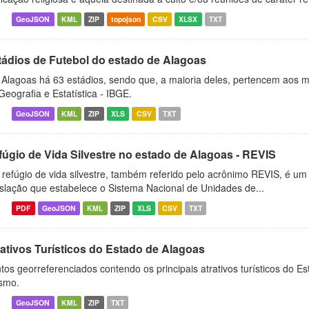
GeoJSON
KML
ZIP
topojson
CSV
XLSX
TXT
tádios de Futebol do estado de Alagoas
Alagoas há 63 estádios, sendo que, a maioria deles, pertencem aos mun
Geografia e Estatística - IBGE.
GeoJSON
KML
ZIP
XLS
CSV
TXT
fúgio de Vida Silvestre no estado de Alagoas - REVIS
refúgio de vida silvestre, também referido pelo acrônimo REVIS, é um t
islação que estabelece o Sistema Nacional de Unidades de...
PDF
GeoJSON
KML
ZIP
XLS
CSV
TXT
rativos Turísticos do Estado de Alagoas
tos georreferenciados contendo os principais atrativos turísticos do 
ismo.
GeoJSON
KML
ZIP
TXT