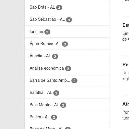
São Brás - AL
3
São Sebastião - AL
3
Es
turismo
3
Em 
de 
Água Branca -AL
3
Anadia - AL
2
Re
Análise econômica
2
Um 
leg
Barra de Santo Antô...
2
Batalha - AL
2
At
Belo Monte - AL
2
Pon
Belém - AL
2
tur
Boca da Mata - AL