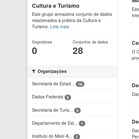
Ma
Cultura e Turismo
Est
Este grupo armazena conjunto de dados
int
relacionados à prática da Cultura e
Turismo.
Leia mais
Seguidores
Conjuntos de dados
Ca
0
28
O C
pro
Organizações
Secretaria de Estad...
16
Da
Dad
Dados Federais
5
Secretaria de Turis...
3
Da
Departamento de Est...
1
Dad
Instituto do Meio A...
Per
1