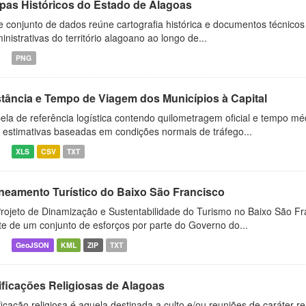
pas Históricos do Estado de Alagoas
e conjunto de dados reúne cartografia histórica e documentos técnicos 
inistrativas do território alagoano ao longo de...
PNG
stância e Tempo de Viagem dos Municípios à Capital
ela de referência logística contendo quilometragem oficial e tempo mé
 estimativas baseadas em condições normais de tráfego...
XLS
CSV
TXT
neamento Turístico do Baixo São Francisco
rojeto de Dinamização e Sustentabilidade do Turismo no Baixo São Fr
te de um conjunto de esforços por parte do Governo do...
GeoJSON
KML
ZIP
TXT
ificações Religiosas de Alagoas
ficação religiosa é aquela destinada a culto e/ou reuniões de caráter r