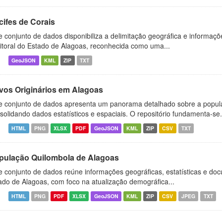
cifes de Corais
e conjunto de dados disponibiliza a delimitação geográfica e informaçõe
litoral do Estado de Alagoas, reconhecida como uma...
GeoJSON
KML
ZIP
TXT
vos Originários em Alagoas
e conjunto de dados apresenta um panorama detalhado sobre a popul
solidando dados estatísticos e espaciais. O repositório fundamenta-se.
HTML
PNG
XLSX
PDF
GeoJSON
KML
ZIP
CSV
TXT
pulação Quilombola de Alagoas
e conjunto de dados reúne informações geográficas, estatísticas e d
ado de Alagoas, com foco na atualização demográfica...
HTML
PNG
PDF
XLSX
GeoJSON
KML
ZIP
CSV
JPEG
TXT