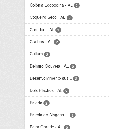
Colônia Leopodina - AL
2
Coqueiro Seco - AL
2
Coruripe - AL
2
Craíbas - AL
2
Cultura
2
Delmiro Gouveia - AL
2
Desenvolvimento sus...
2
Dois Riachos - AL
2
Estado
2
Estrela de Alagoas ...
2
Feira Grande - AL
2