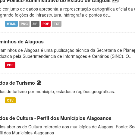
pa Político-Administrativo do Estado de Alagoas 🗺️
e conjunto de dados apresenta a representação cartográfica oficial da
egrando feições de infraestrutura, hidrografia e pontos de...
HTML
PNG
ZIP
PDF
TXT
minhos de Alagoas
aminhos de Alagoas é uma publicação técnica da Secretaria de Plane
duzida pela Superintendência de Informações e Cenários (SINC). O...
PDF
dos de Turismo 🏖
os de turismo por município, estados e regiões geográficas.
CSV
dos de Cultura - Perfil dos Municípios Alagoanos
os abertos de Cultura referente aos municípios de Alagoas. Fonte: Sec
fil dos Municípios Alagoanos