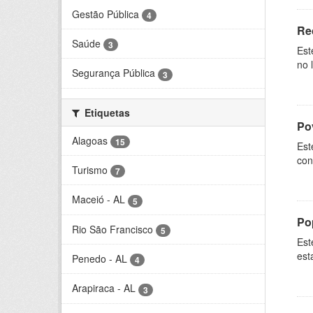
Gestão Pública
4
Re
Saúde
3
Est
no 
Segurança Pública
3
Etiquetas
Po
Alagoas
15
Est
con
Turismo
7
Maceió - AL
5
Po
Rio São Francisco
5
Est
est
Penedo - AL
4
Arapiraca - AL
3