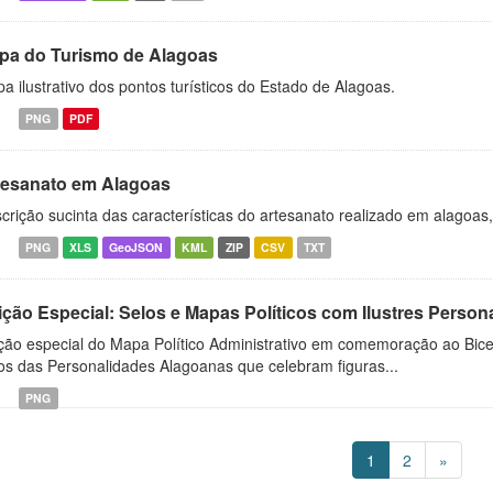
pa do Turismo de Alagoas
a ilustrativo dos pontos turísticos do Estado de Alagoas.
PNG
PDF
tesanato em Alagoas
crição sucinta das características do artesanato realizado em alagoas
PNG
XLS
GeoJSON
KML
ZIP
CSV
TXT
ição Especial: Selos e Mapas Políticos com Ilustres Perso
ção especial do Mapa Político Administrativo em comemoração ao Bic
os das Personalidades Alagoanas que celebram figuras...
PNG
1
2
»