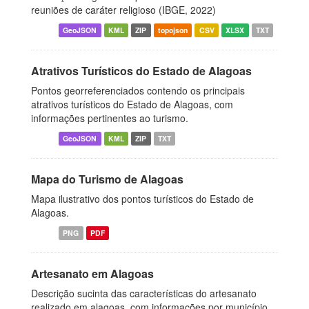
reuniões de caráter religioso (IBGE, 2022)
GeoJSON
KML
ZIP
topojson
CSV
XLSX
TXT
Atrativos Turísticos do Estado de Alagoas
Pontos georreferenciados contendo os principais
atrativos turísticos do Estado de Alagoas, com
informações pertinentes ao turismo.
GeoJSON
KML
ZIP
TXT
Mapa do Turismo de Alagoas
Mapa ilustrativo dos pontos turísticos do Estado de
Alagoas.
PNG
PDF
Artesanato em Alagoas
Descrição sucinta das características do artesanato
realizado em alagoas, com informações por município.