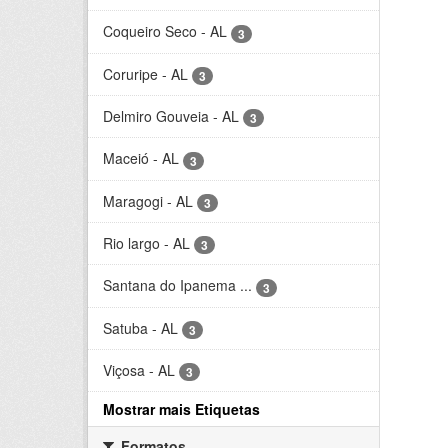
Coqueiro Seco - AL
3
Coruripe - AL
3
Delmiro Gouveia - AL
3
Maceió - AL
3
Maragogi - AL
3
Rio largo - AL
3
Santana do Ipanema ...
3
Satuba - AL
3
Viçosa - AL
3
Mostrar mais Etiquetas
Formatos