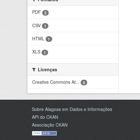
PDF
2
CSV
1
HTML
1
XLS
1
Licenças
Creative Commons At...
4
Sobre Alagoas em Dados e Informações
API do CKAN
Associação CKAN