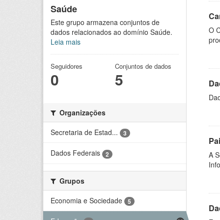
Saúde
Ca
Este grupo armazena conjuntos de
O C
dados relacionados ao domínio Saúde.
pro
Leia mais
Seguidores
Conjuntos de dados
0
5
Da
Dad
Organizações
Secretaria de Estad...
3
Pa
Dados Federais
2
A S
Inf
Grupos
Economia e Sociedade
5
Da