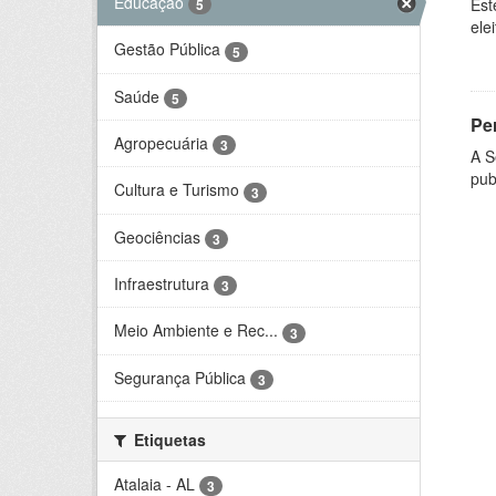
Educação
Est
5
ele
Gestão Pública
5
Saúde
5
Per
Agropecuária
3
A S
pub
Cultura e Turismo
3
Geociências
3
Infraestrutura
3
Meio Ambiente e Rec...
3
Segurança Pública
3
Etiquetas
Atalaia - AL
3