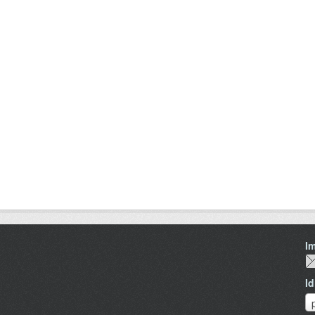
I
I
I