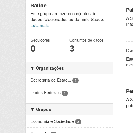
Saúde
Pa
Este grupo armazena conjuntos de
A S
dados relacionados ao domínio Saúde.
Inf
Leia mais
Seguidores
Conjuntos de dados
0
3
Da
Est
ele
Organizações
Secretaria de Estad...
2
Per
Dados Federais
1
A S
pub
Grupos
Economia e Sociedade
3