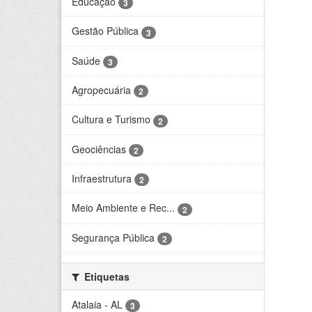
Educação
3
Gestão Pública
3
Saúde
3
Agropecuária
2
Cultura e Turismo
2
Geociências
2
Infraestrutura
2
Meio Ambiente e Rec...
2
Segurança Pública
2
Etiquetas
Atalaia - AL
3