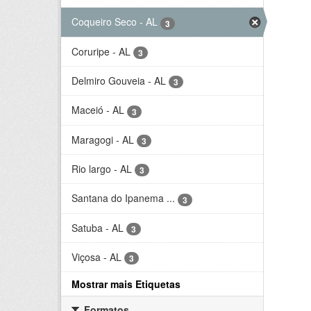
Coqueiro Seco - AL
3
Coruripe - AL
3
Delmiro Gouveia - AL
3
Maceió - AL
3
Maragogi - AL
3
Rio largo - AL
3
Santana do Ipanema ...
3
Satuba - AL
3
Viçosa - AL
3
Mostrar mais Etiquetas
Formatos