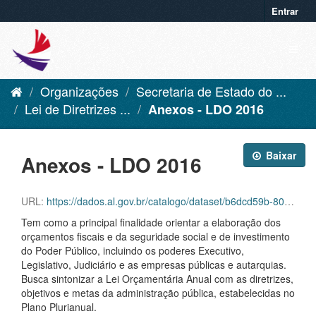
Entrar
Organizações
Secretaria de Estado do ...
Lei de Diretrizes ...
Anexos - LDO 2016
Baixar
Anexos - LDO 2016
URL:
https://dados.al.gov.br/catalogo/dataset/b6dcd59b-80d1-43d4-947e-cf45d1a49484/resource/53db55ae-8ea5-429f-a37f-7b23b7662afd/download/anexos-ldo-2016.pdf
Tem como a principal finalidade orientar a elaboração dos
orçamentos fiscais e da seguridade social e de investimento
do Poder Público, incluindo os poderes Executivo,
Legislativo, Judiciário e as empresas públicas e autarquias.
Busca sintonizar a Lei Orçamentária Anual com as diretrizes,
objetivos e metas da administração pública, estabelecidas no
Plano Plurianual.