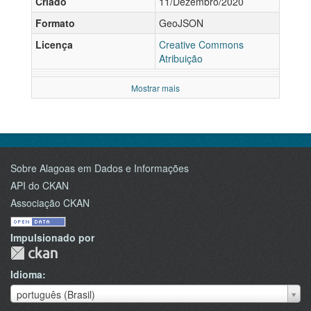
Criado
11/Dezembro/2020
Formato
GeoJSON
Licença
Creative Commons
Atribuição
Mostrar mais
Sobre Alagoas em Dados e Informações
API do CKAN
Associação CKAN
Impulsionado por
Idioma
Idioma
português (Brasil)