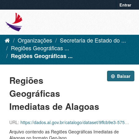
Entrar
Organizações
Secretaria de Estado do ...
Regiões Geográficas ...
Regiões Geográficas ...
Baixar
Regiões
Geográficas
Imediatas de Alagoas
URL:
https://dados.al.gov.br/catalogo/dataset/9ffcb9e3-5757-4921-a1d7-d82a30f73d1b/resource/0e9f9a54-9de0-4158-8ebf-422a226d6543/download/regioesgeograficasimediatasal.geojson
Arquivo contendo as Regiões Geográficas Imediatas de
Alagoas no formato GeoJson.