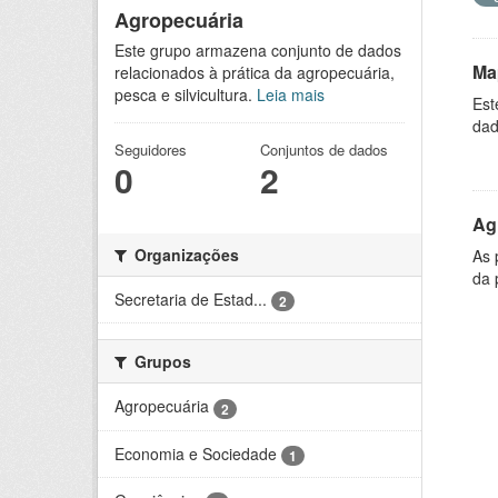
Agropecuária
Este grupo armazena conjunto de dados
Ma
relacionados à prática da agropecuária,
pesca e silvicultura.
Leia mais
Est
dad
Seguidores
Conjuntos de dados
0
2
Ag
Organizações
As 
da 
Secretaria de Estad...
2
Grupos
Agropecuária
2
Economia e Sociedade
1