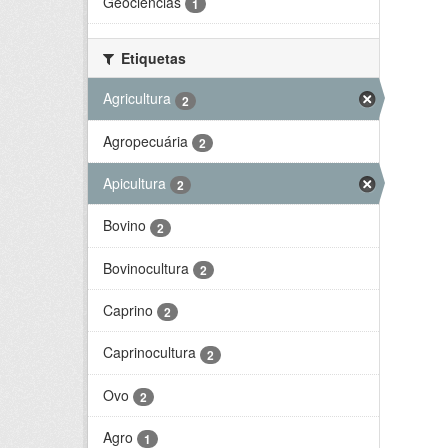
Geociências
1
Etiquetas
Agricultura
2
Agropecuária
2
Apicultura
2
Bovino
2
Bovinocultura
2
Caprino
2
Caprinocultura
2
Ovo
2
Agro
1