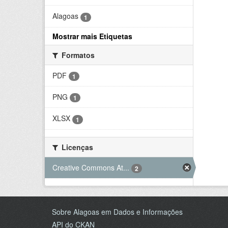
Alagoas
1
Mostrar mais Etiquetas
Formatos
PDF
1
PNG
1
XLSX
1
Licenças
Creative Commons At...
2
Sobre Alagoas em Dados e Informações
API do CKAN