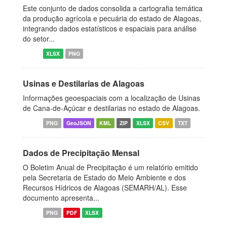
Este conjunto de dados consolida a cartografia temática
da produção agrícola e pecuária do estado de Alagoas,
integrando dados estatísticos e espaciais para análise
do setor...
XLSX
PNG
Usinas e Destilarias de Alagoas
Informações geoespaciais com a localização de Usinas
de Cana-de-Açúcar e destilarias no estado de Alagoas.
PNG
GeoJSON
KML
ZIP
XLSX
CSV
TXT
Dados de Precipitação Mensal
O Boletim Anual de Precipitação é um relatório emitido
pela Secretaria de Estado do Meio Ambiente e dos
Recursos Hídricos de Alagoas (SEMARH/AL). Esse
documento apresenta...
PNG
PDF
XLSX