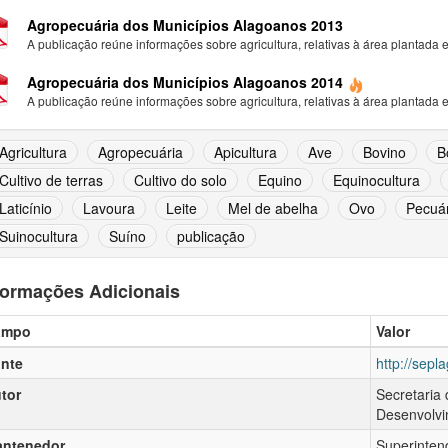
Agropecuária dos Municípios Alagoanos 2013
A publicação reúne informações sobre agricultura, relativas à área plantada e.
Agropecuária dos Municípios Alagoanos 2014
A publicação reúne informações sobre agricultura, relativas à área plantada e.
Agricultura
Agropecuária
Apicultura
Ave
Bovino
B
Cultivo de terras
Cultivo do solo
Equino
Equinocultura
Laticínio
Lavoura
Leite
Mel de abelha
Ovo
Pecuár
Suinocultura
Suíno
publicação
formações Adicionais
ampo
Valor
nte
http://sepla
tor
Secretaria
Desenvolvi
ntenedor
Superinten