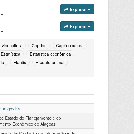
Explorar
..
Explorar
..
ovinocultura
Caprino
Caprinocultura
Estatística
Estatística econômica
ia
Plantio
Produto animal
g.al.gov.br/
 de Estado do Planejamento e do
mento Econômico de Alagoas
dência de Produção da Informação e do