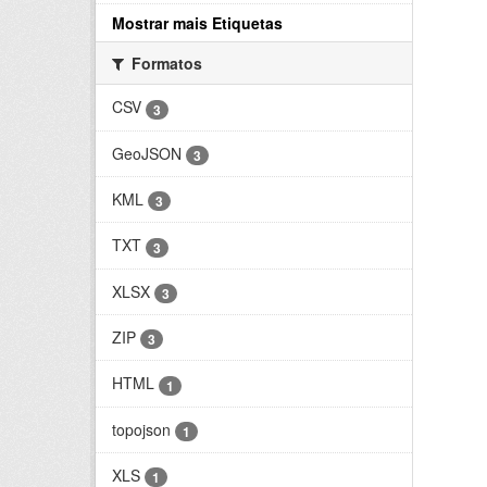
Mostrar mais Etiquetas
Formatos
CSV
3
GeoJSON
3
KML
3
TXT
3
XLSX
3
ZIP
3
HTML
1
topojson
1
XLS
1