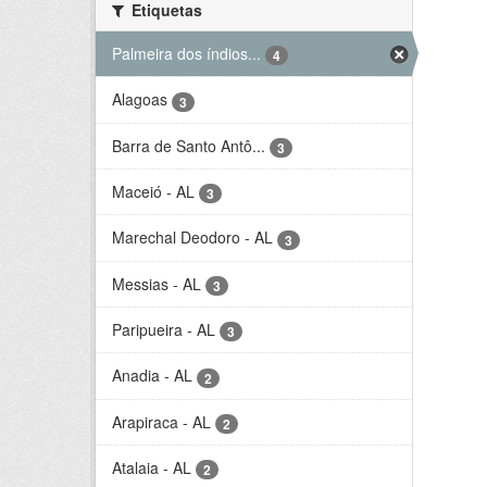
Etiquetas
Palmeira dos índios...
4
Alagoas
3
Barra de Santo Antô...
3
Maceió - AL
3
Marechal Deodoro - AL
3
Messias - AL
3
Paripueira - AL
3
Anadia - AL
2
Arapiraca - AL
2
Atalaia - AL
2