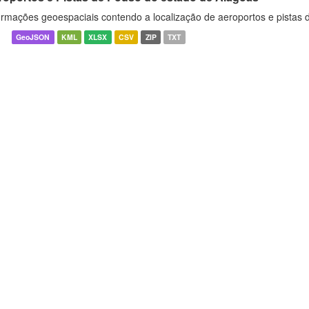
ormações geoespaciais contendo a localização de aeroportos e pistas
GeoJSON
KML
XLSX
CSV
ZIP
TXT