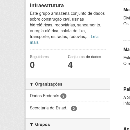
Infraestrutura
Ma
Este grupo armazena conjunto de dados
Div
sobre construção civil, usinas
Os 
hidrelétricas, rodoviárias, saneamento,
energia elétrica, coleta de lixo,
transporte, estradas, rodovias,...
Leia
mais
Ma
Seguidores
Conjuntos de dados
Est
0
4
O r
Organizações
Pa
Dados Federais
2
A S
Inf
Secretaria de Estad...
2
Grupos
Ae