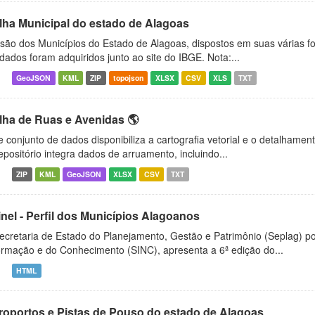
lha Municipal do estado de Alagoas
isão dos Municípios do Estado de Alagoas, dispostos em suas várias f
dados foram adquiridos junto ao site do IBGE. Nota:...
GeoJSON
KML
ZIP
topojson
XLSX
CSV
XLS
TXT
lha de Ruas e Avenidas 🌎
e conjunto de dados disponibiliza a cartografia vetorial e o detalhamen
epositório integra dados de arruamento, incluindo...
ZIP
KML
GeoJSON
XLSX
CSV
TXT
inel - Perfil dos Municípios Alagoanos
ecretaria de Estado do Planejamento, Gestão e Patrimônio (Seplag) p
ormação e do Conhecimento (SINC), apresenta a 6ª edição do...
HTML
roportos e Pistas de Pouso do estado de Alagoas