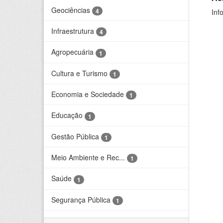
Geociências
4
Inf
Infraestrutura
4
Agropecuária
1
Cultura e Turismo
1
Economia e Sociedade
1
Educação
1
Gestão Pública
1
Meio Ambiente e Rec...
1
Saúde
1
Segurança Pública
1