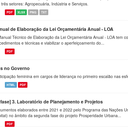
 três setores: Agropecuária, Indústria e Serviços.
PDF
XLSX
PNG
TXT
nual de Elaboração da Lei Orçamentária Anual - LOA
anual Técnico de Elaboração da Lei Orçamentária Anual - LOA tem com
cedimentos e técnicas e viabilizar o aperfeiçoamento do...
PDF
as no Governo
ticipação feminina em cargos de liderança no primeiro escalão nas esf
HTML
PDF
 fase] 3. Laboratório de Planejamento e Projetos
umentos elaborados entre 2021 e 2022 pelo Programa das Nações 
itat) no âmbito da segunda fase do projeto Prosperidade Urbana...
PDF