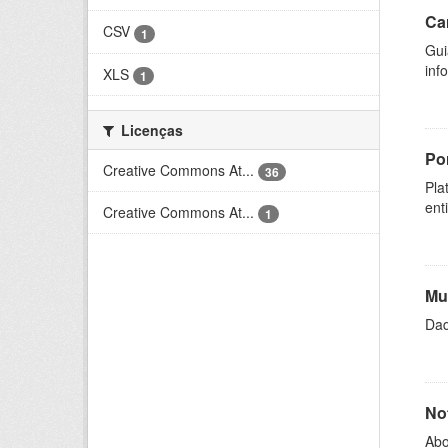
Ca
CSV
1
Gui
inf
XLS
1
Licenças
Por
Creative Commons At...
36
Pla
ent
Creative Commons At...
1
Mu
Dad
No
Abo