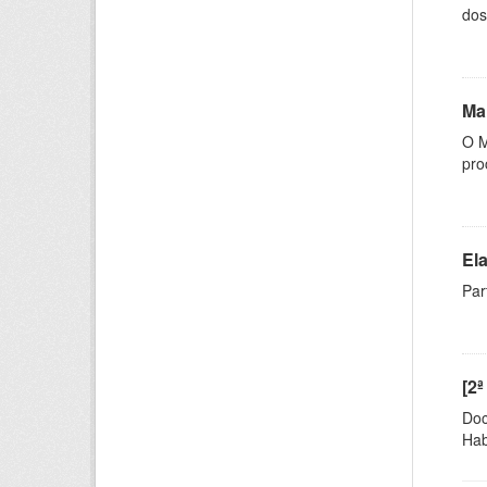
dos
Ma
O M
pro
El
Par
[2ª
Doc
Hab