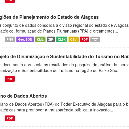
giões de Planejamento do Estado de Alagoas
e conjunto de dados consolida a divisão regional do estado de Alagoas
ratégico, formulação de Planos Plurianuais (PPA) e orçamentos...
PNG
GeoJSON
KML
ZIP
XLSX
CSV
PDF
TXT
ojeto de Dinamização e Sustentabilidade do Turismo no Ba
e documento apresenta os resultados da pesquisa de análise de merca
amização e Sustentabilidade do Turismo na região do Baixo São...
PDF
ano de Dados Abertos
lano de Dados Abertos (PDA) do Poder Executivo de Alagoas para o bi
ratégicas para promover a transparência pública, a inovação...
PDF