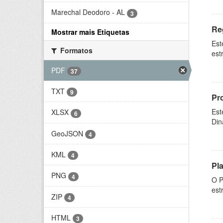
Marechal Deodoro - AL
3
Re
Mostrar mais Etiquetas
Est
Formatos
est
PDF
37
TXT
9
Pr
Est
XLSX
6
Din
GeoJSON
4
KML
4
Pl
PNG
4
O P
est
ZIP
4
HTML
3