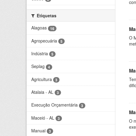
com
Etiquetas
Alagoas
Ma
16
O M
Agropecuária
5
met
Indústria
5
Seplag
4
Ma
Agricultura
Ten
3
dif
Atalaia - AL
3
Execução Orçamentária
3
Ma
Maceió - AL
3
O m
exe
Manual
3