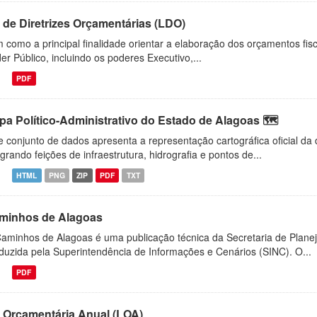
i de Diretrizes Orçamentárias (LDO)
 como a principal finalidade orientar a elaboração dos orçamentos fisc
er Público, incluindo os poderes Executivo,...
PDF
pa Político-Administrativo do Estado de Alagoas 🗺️
e conjunto de dados apresenta a representação cartográfica oficial da
egrando feições de infraestrutura, hidrografia e pontos de...
HTML
PNG
ZIP
PDF
TXT
minhos de Alagoas
aminhos de Alagoas é uma publicação técnica da Secretaria de Plane
duzida pela Superintendência de Informações e Cenários (SINC). O...
PDF
i Orçamentária Anual (LOA)