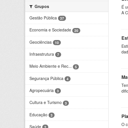
Grupos
É u
A C
Gestão Pública
37
Economia e Sociedade
20
Es
Geociências
10
Est
dad
Infraestrutura
7
Meio Ambiente e Rec...
5
Ma
Segurança Pública
4
Ten
Agropecuária
dif
3
Cultura e Turismo
3
Educação
3
Pl
O c
Saúde
2