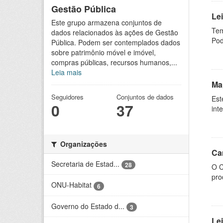
Gestão Pública
Le
Este grupo armazena conjuntos de
Tem
dados relacionados às ações de Gestão
Pod
Pública. Podem ser contemplados dados
sobre patrimônio móvel e imóvel,
compras públicas, recursos humanos,...
Leia mais
Ma
Seguidores
Conjuntos de dados
Est
0
37
int
Organizações
Ca
Secretaria de Estad...
28
O C
pro
ONU-Habitat
6
Governo do Estado d...
3
Le