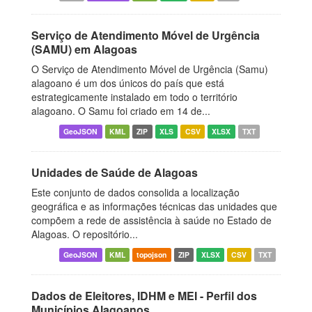
Serviço de Atendimento Móvel de Urgência
(SAMU) em Alagoas
O Serviço de Atendimento Móvel de Urgência (Samu)
alagoano é um dos únicos do país que está
estrategicamente instalado em todo o território
alagoano. O Samu foi criado em 14 de...
GeoJSON
KML
ZIP
XLS
CSV
XLSX
TXT
Unidades de Saúde de Alagoas
Este conjunto de dados consolida a localização
geográfica e as informações técnicas das unidades que
compõem a rede de assistência à saúde no Estado de
Alagoas. O repositório...
GeoJSON
KML
topojson
ZIP
XLSX
CSV
TXT
Dados de Eleitores, IDHM e MEI - Perfil dos
Municípios Alagoanos