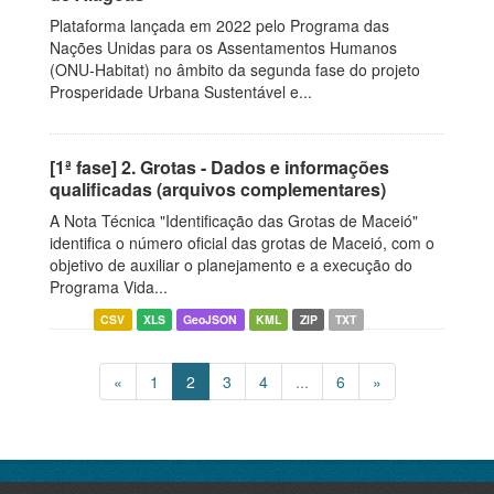
Plataforma lançada em 2022 pelo Programa das
Nações Unidas para os Assentamentos Humanos
(ONU-Habitat) no âmbito da segunda fase do projeto
Prosperidade Urbana Sustentável e...
[1ª fase] 2. Grotas - Dados e informações
qualificadas (arquivos complementares)
A Nota Técnica "Identificação das Grotas de Maceió"
identifica o número oficial das grotas de Maceió, com o
objetivo de auxiliar o planejamento e a execução do
Programa Vida...
CSV
XLS
GeoJSON
KML
ZIP
TXT
«
1
2
3
4
...
6
»