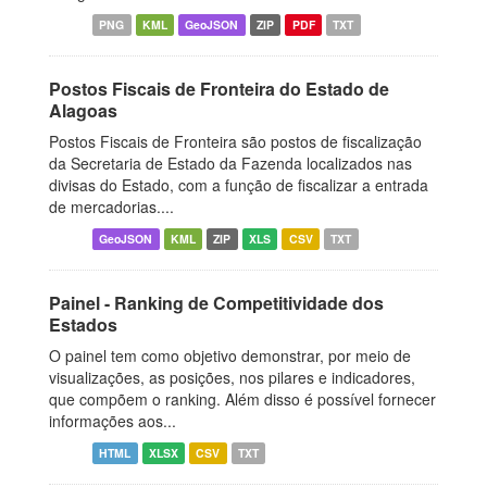
PNG
KML
GeoJSON
ZIP
PDF
TXT
Postos Fiscais de Fronteira do Estado de
Alagoas
Postos Fiscais de Fronteira são postos de fiscalização
da Secretaria de Estado da Fazenda localizados nas
divisas do Estado, com a função de fiscalizar a entrada
de mercadorias....
GeoJSON
KML
ZIP
XLS
CSV
TXT
Painel - Ranking de Competitividade dos
Estados
O painel tem como objetivo demonstrar, por meio de
visualizações, as posições, nos pilares e indicadores,
que compõem o ranking. Além disso é possível fornecer
informações aos...
HTML
XLSX
CSV
TXT