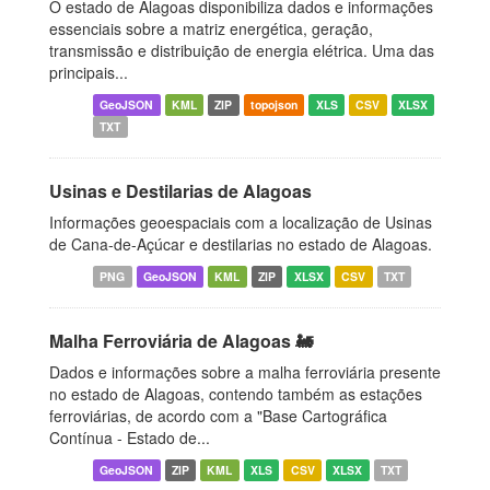
O estado de Alagoas disponibiliza dados e informações
essenciais sobre a matriz energética, geração,
transmissão e distribuição de energia elétrica. Uma das
principais...
GeoJSON
KML
ZIP
topojson
XLS
CSV
XLSX
TXT
Usinas e Destilarias de Alagoas
Informações geoespaciais com a localização de Usinas
de Cana-de-Açúcar e destilarias no estado de Alagoas.
PNG
GeoJSON
KML
ZIP
XLSX
CSV
TXT
Malha Ferroviária de Alagoas 🚂
Dados e informações sobre a malha ferroviária presente
no estado de Alagoas, contendo também as estações
ferroviárias, de acordo com a "Base Cartográfica
Contínua - Estado de...
GeoJSON
ZIP
KML
XLS
CSV
XLSX
TXT