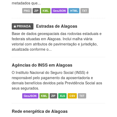
metadados que...
PNG
ZIP
KML
GeoJSON
HTML
TXT
Estradas de Alagoas
PRIVADA
Base de dados geoespaciais das rodovias estaduais e
federais situadas em Alagoas. Inclui malha viária
vetorial com atributos de pavimentação e jurisdição,
atualizada conforme o...
Agências do INSS em Alagoas
O Instituto Nacional do Seguro Social (INSS) é
responsável pelo pagamento da aposentadoria e
demais benefícios devidos pela Previdência Social aos
seus segurados.
GeoJSON
KML
ZIP
XLS
CSV
TXT
Rede energética de Alagoas