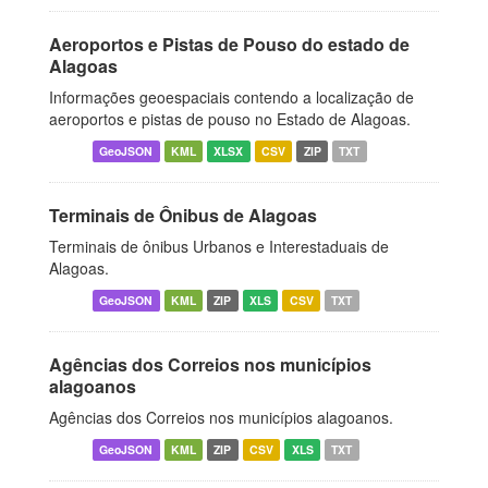
Aeroportos e Pistas de Pouso do estado de
Alagoas
Informações geoespaciais contendo a localização de
aeroportos e pistas de pouso no Estado de Alagoas.
GeoJSON
KML
XLSX
CSV
ZIP
TXT
Terminais de Ônibus de Alagoas
Terminais de ônibus Urbanos e Interestaduais de
Alagoas.
GeoJSON
KML
ZIP
XLS
CSV
TXT
Agências dos Correios nos municípios
alagoanos
Agências dos Correios nos municípios alagoanos.
GeoJSON
KML
ZIP
CSV
XLS
TXT