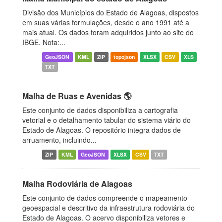
Divisão dos Municípios do Estado de Alagoas, dispostos
em suas várias formulações, desde o ano 1991 até a
mais atual. Os dados foram adquiridos junto ao site do
IBGE. Nota:...
GeoJSON
KML
ZIP
topojson
XLSX
CSV
XLS
TXT
Malha de Ruas e Avenidas 🌎
Este conjunto de dados disponibiliza a cartografia
vetorial e o detalhamento tabular do sistema viário do
Estado de Alagoas. O repositório integra dados de
arruamento, incluindo...
ZIP
KML
GeoJSON
XLSX
CSV
TXT
Malha Rodoviária de Alagoas
Este conjunto de dados compreende o mapeamento
geoespacial e descritivo da infraestrutura rodoviária do
Estado de Alagoas. O acervo disponibiliza vetores e