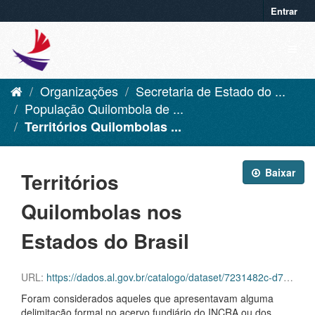
Entrar
Organizações
Secretaria de Estado do ...
População Quilombola de ...
Territórios Quilombolas ...
Baixar
Territórios
Quilombolas nos
Estados do Brasil
URL:
https://dados.al.gov.br/catalogo/dataset/7231482c-d76f-483a-9f4d-f53d9bdc42c5/resource/3e4eb778-fb6d-45dc-810b-e915663a8439/download/quilombola_brasil.geojson
Foram considerados aqueles que apresentavam alguma
delimitação formal no acervo fundiário do INCRA ou dos