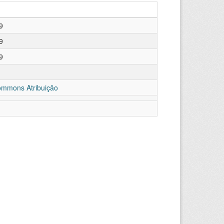
9
9
9
ommons Atribuição