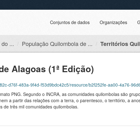
Conjuntos de dados
Organizações
G
do ...
População Quilombola de ...
Territórios Qui
de Alagoas (1ª Edição)
1482c-d76f-483a-9f4d-f53d9bdc42c5/resource/b2f252fe-aa00-4a76-96d6-8
ormato PNG. Segundo o INCRA, as comunidades quilombolas são grupo
m a partir das relações com a terra, o parentesco, o território, a ances
is de três mil comunidades quilombolas.