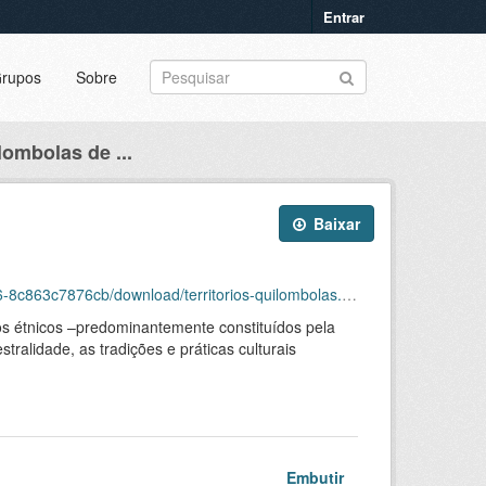
Entrar
rupos
Sobre
lombolas de ...
Baixar
c863c7876cb/download/territorios-quilombolas.png
s étnicos –predominantemente constituídos pela
tralidade, as tradições e práticas culturais
Embutir