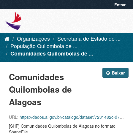
Entrar
Organizações
Secretaria de Estado do ...
População Quilombola de ...
Comunidades Quilombolas de ...
Baixar
Comunidades
Quilombolas de
Alagoas
URL:
https://dados.al.gov.br/catalogo/dataset/7231482c-d76f-483a-9f4d-f53d9bdc42c5/resource/92e8e41b-b506-4b42-8ece-146fdbee1590/download/comunidades_quilombolas_ibge_2022.rar
[SHP] Comunidades Quilombolas de Alagoas no formato
ShapeFile