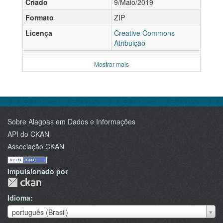
Criado
9/Maio/2019
Formato
ZIP
Licença
Creative Commons
Atribuição
Mostrar mais
Sobre Alagoas em Dados e Informações
API do CKAN
Associação CKAN
Impulsionado por
Idioma
Idioma
português (Brasil)