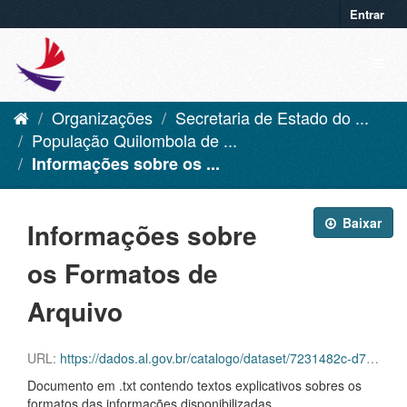
Entrar
Organizações
Secretaria de Estado do ...
População Quilombola de ...
Informações sobre os ...
Baixar
Informações sobre
os Formatos de
Arquivo
URL:
https://dados.al.gov.br/catalogo/dataset/7231482c-d76f-483a-9f4d-f53d9bdc42c5/resource/d905d68a-0656-4f31-9014-995fa04e86f0/download/informacoessobreoformatodosarquivos-novo.txt
Documento em .txt contendo textos explicativos sobres os
formatos das informações disponibilizadas.