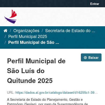
Entrar
Organizações
Secretaria de Estado do ...
Perfil Municipal 2025
Perfil Municipal de São ...
Baixar
Perfil Municipal de
São Luís do
Quitunde 2025
URL:
https://dados.al.gov.br/catalogo/dataset/d16255c1-39f6-42aa-92c8-eca419432ebf/resource/270784b7-2e80-451a-98fd-91c5ce169c10/download/sao-luis-do-quitunde.pdf
A Secretaria de Estado do Planejamento, Gestão e
Patrimônio (Seplag), por meio da Superintendência de