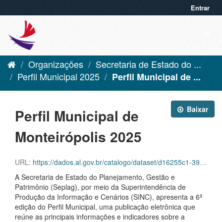
Entrar
Organizações
Secretaria de Estado do ...
Perfil Municipal 2025
Perfil Municipal de ...
Baixar
Perfil Municipal de
Monteirópolis 2025
URL:
https://dados.al.gov.br/catalogo/dataset/d16255c1-39f6-42aa-92c8-eca419432ebf/resource/67b3fd75-b1b5-4749-a258-5f3087bc941d/download/monteiropolis.pdf
A Secretaria de Estado do Planejamento, Gestão e
Patrimônio (Seplag), por meio da Superintendência de
Produção da Informação e Cenários (SINC), apresenta a 6ª
edição do Perfil Municipal, uma publicação eletrônica que
reúne as principais informações e indicadores sobre a