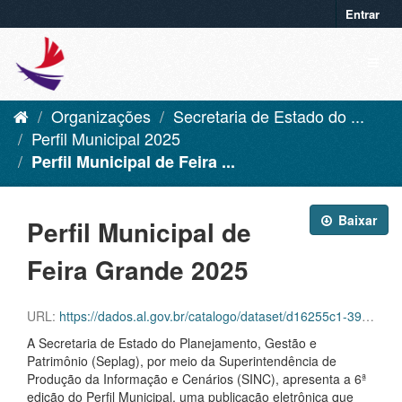
Entrar
Organizações
Secretaria de Estado do ...
Perfil Municipal 2025
Perfil Municipal de Feira ...
Baixar
Perfil Municipal de
Feira Grande 2025
URL:
https://dados.al.gov.br/catalogo/dataset/d16255c1-39f6-42aa-92c8-eca419432ebf/resource/cc2f3f8f-fda8-4333-8798-5de030c1d66d/download/feira-grande.pdf
A Secretaria de Estado do Planejamento, Gestão e
Patrimônio (Seplag), por meio da Superintendência de
Produção da Informação e Cenários (SINC), apresenta a 6ª
edição do Perfil Municipal, uma publicação eletrônica que