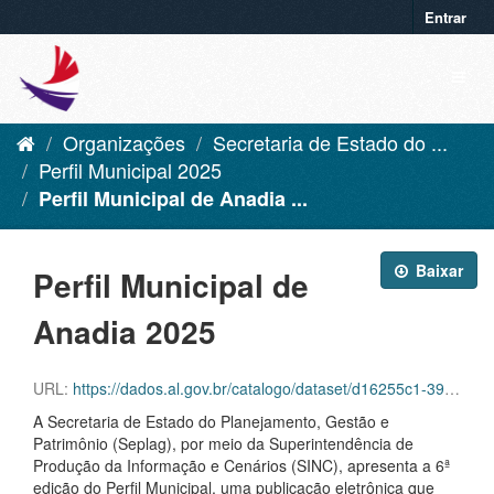
Entrar
Organizações
Secretaria de Estado do ...
Perfil Municipal 2025
Perfil Municipal de Anadia ...
Baixar
Perfil Municipal de
Anadia 2025
URL:
https://dados.al.gov.br/catalogo/dataset/d16255c1-39f6-42aa-92c8-eca419432ebf/resource/a338f3e3-c34b-49b9-9a50-71c57aa289de/download/anadia.pdf
A Secretaria de Estado do Planejamento, Gestão e
Patrimônio (Seplag), por meio da Superintendência de
Produção da Informação e Cenários (SINC), apresenta a 6ª
edição do Perfil Municipal, uma publicação eletrônica que