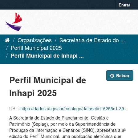
Entrar
Organizações
Secretaria de Estado do ...
Perfil Municipal 2025
Perfil Municipal de Inhapi ...
Baixar
Perfil Municipal de
Inhapi 2025
URL:
https://dados.al.gov.br/catalogo/dataset/d16255c1-39f6-42aa-92c8-eca419432ebf/resource/a861b2a8-a7a4-4d20-bf56-ef716340cf44/download/inhapi.pdf
A Secretaria de Estado do Planejamento, Gestão e
Patrimônio (Seplag), por meio da Superintendência de
Produção da Informação e Cenários (SINC), apresenta a 6ª
edição do Perfil Municipal, uma publicação eletrônica que