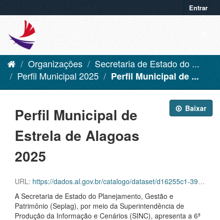
Entrar
Organizações
Secretaria de Estado do ...
Perfil Municipal 2025
Perfil Municipal de ...
Baixar
Perfil Municipal de
Estrela de Alagoas
2025
URL:
https://dados.al.gov.br/catalogo/dataset/d16255c1-39f6-42aa-92c8-eca419432ebf/resource/e4a44699-182d-472b-b57e-90e55706c000/download/estrela-de-alagoas.pdf
A Secretaria de Estado do Planejamento, Gestão e
Patrimônio (Seplag), por meio da Superintendência de
Produção da Informação e Cenários (SINC), apresenta a 6ª