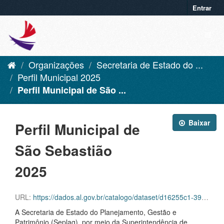
Entrar
Organizações
Secretaria de Estado do ...
Perfil Municipal 2025
Perfil Municipal de São ...
Baixar
Perfil Municipal de
São Sebastião
2025
URL:
https://dados.al.gov.br/catalogo/dataset/d16255c1-39f6-42aa-92c8-eca419432ebf/resource/8966c66d-5bf8-44a8-96c2-2c9d043827d8/download/sao-sebastiao.pdf
A Secretaria de Estado do Planejamento, Gestão e
Patrimônio (Seplag), por meio da Superintendência de