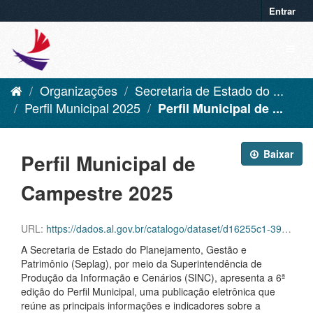
Entrar
Organizações
Secretaria de Estado do ...
Perfil Municipal 2025
Perfil Municipal de ...
Baixar
Perfil Municipal de
Campestre 2025
URL:
https://dados.al.gov.br/catalogo/dataset/d16255c1-39f6-42aa-92c8-eca419432ebf/resource/50dedd62-7bfa-4798-b863-2be5caaae516/download/campestre.pdf
A Secretaria de Estado do Planejamento, Gestão e
Patrimônio (Seplag), por meio da Superintendência de
Produção da Informação e Cenários (SINC), apresenta a 6ª
edição do Perfil Municipal, uma publicação eletrônica que
reúne as principais informações e indicadores sobre a