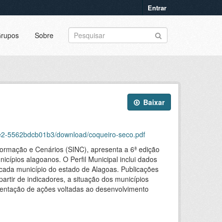
Entrar
rupos
Sobre
Baixar
5e2-5562bdcb01b3/download/coqueiro-seco.pdf
formação e Cenários (SINC), apresenta a 6ª edição
icípios alagoanos. O Perfil Municipal inclui dados
m cada município do estado de Alagoas. Publicações
partir de indicadores, a situação dos municípios
mentação de ações voltadas ao desenvolvimento