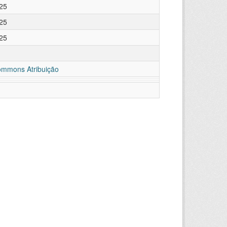
25
25
25
ommons Atribuição