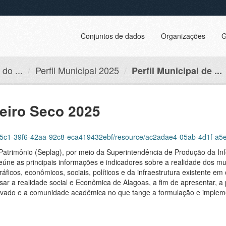
Conjuntos de dados
Organizações
G
do ...
Perfil Municipal 2025
Perfil Municipal de ...
ueiro Seco 2025
16255c1-39f6-42aa-92c8-eca419432ebf/resource/ac2adae4-05ab-4d1f-a
Patrimônio (Seplag), por meio da Superintendência de Produção da In
reúne as principais informações e indicadores sobre a realidade dos mun
ficos, econômicos, sociais, políticos e da infraestrutura existente e
sar a realidade social e Econômica de Alagoas, a fim de apresentar, a 
 privado e a comunidade acadêmica no que tange a formulação e imple