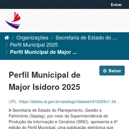
Entrar
Organizações
Secretaria de Estado do ...
Perfil Municipal 2025
Perfil Municipal de Major ...
Baixar
Perfil Municipal de
Major Isidoro 2025
URL:
https://dados.al.gov.br/catalogo/dataset/d16255c1-39f6-42aa-92c8-eca419432ebf/resource/3f42ffe0-886a-4044-b92c-69913436aac7/download/major-isidoro.pdf
A Secretaria de Estado do Planejamento, Gestão e
Patrimônio (Seplag), por meio da Superintendência de
Produção da Informação e Cenários (SINC), apresenta a 6ª
edição do Perfil Municipal, uma publicação eletrônica que